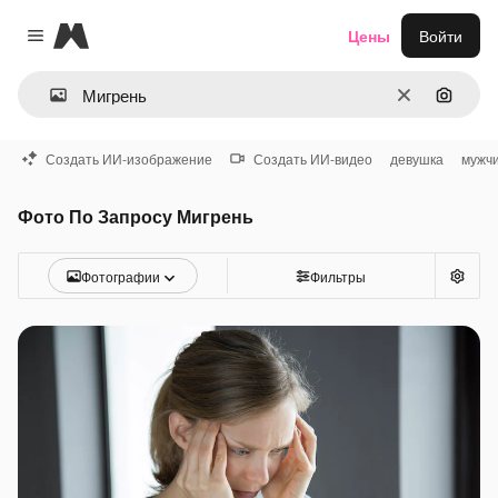
Magnific
Цены
Войти
Close menu
Очистить
Поиск 
Создать ИИ-изображение
Создать ИИ-видео
девушка
мужч
Фото По Запросу Мигрень
Фотографии
Фильтры