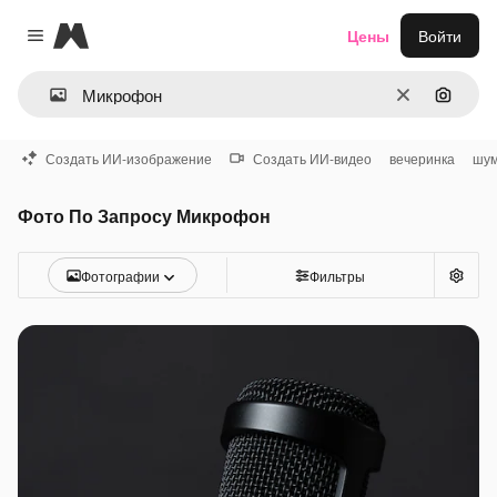
Magnific
Цены
Войти
Close menu
Очистить
Поиск 
Создать ИИ-изображение
Создать ИИ-видео
вечеринка
шу
Фото По Запросу Микрофон
Фотографии
Фильтры