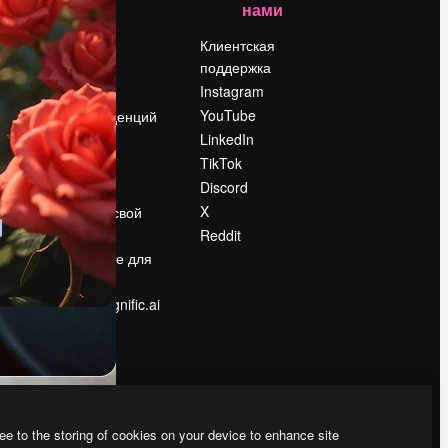
нами
Цены
о
О нас
Клиентская
поддержка
Reviews
Instagram
Вакансии
YouTube
Поиск тенденций
LinkedIn
Блог
TikTok
События
Discord
Slidesgo
ости
X
Продайте свой
контент
Reddit
в
Помещение для
прессы
Ищете magnific.ai
ee to the storing of cookies on your device to enhance site