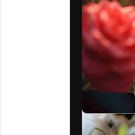
Креативная пл
ваших лучших 
подписчиков с
предприятий, а
Pусский