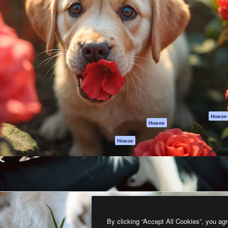
атформа для создания
Spaces
Academy
работ. Более 1 миллиона
ИИ-помощник
Документация п
реди креаторов,
Пакету ИИ
Генератор
гентств и студий.
изображений ИИ
Служба
поддержки
Генератор видео
ИИ
Условия и
положения
Генератор голоса
на основе ИИ
Политика
конфиденциальн
Стоковый контент
Оригиналы
MCP для
Новое
Новое
Claude/ChatGPT
Политика файло
cookie
Агенты
Новое
Центр доверия
API
Партнеры
Мобильное
приложение
Предприятие
Все инструменты
Magnific
By clicking “Accept All Cookies”, you agr