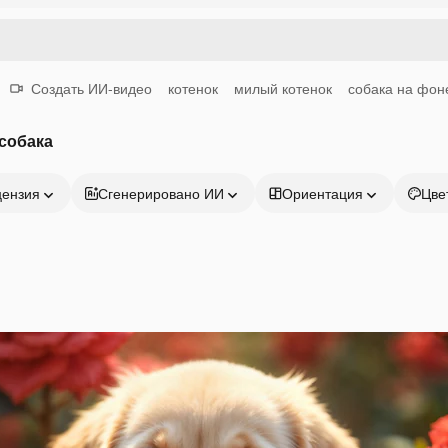
Создать ИИ-видео
котенок
милый котенок
собака на фон
собака
цензия
Сгенерировано ИИ
Ориентация
Цве
Продукция
Начать