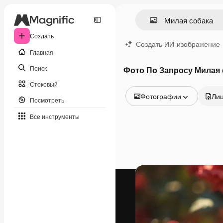
Создать
Создать ИИ-изображение
Главная
Поиск
Фото По Запросу Милая 
Стоковый
Фотографии
Ли
Посмотреть
Все изображения
Все инструменты
Векторы
Иллюстрации
Фотографии
PSD
Шаблоны
Мокапы
Видео
Видеоролик
Моушн-дизайн
Видеошаблоны
Иконки
3D-модели
Шрифты