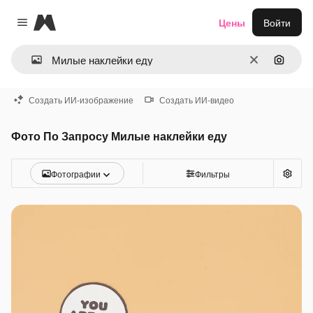
Magnific
Цены
Войти
Close menu
Очистить
Поиск 
Создать ИИ-изображение
Создать ИИ-видео
Фото По Запросу Милые наклейки еду
Фотографии
Фильтры