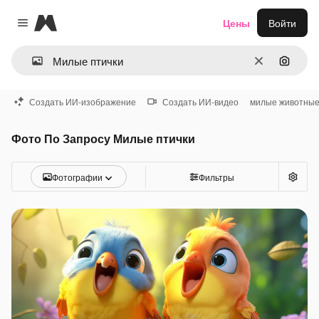
Magnific
Цены
Войти
Close menu
Очистить
Поиск 
Создать ИИ-изображение
Создать ИИ-видео
милые животны
Фото По Запросу Милые птички
Фотографии
Фильтры