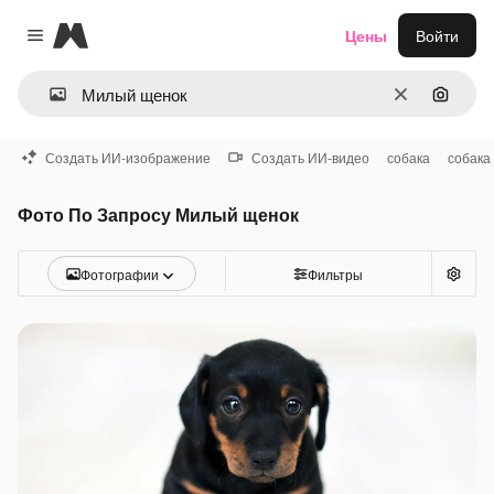
Magnific
Цены
Войти
Close menu
Очистить
Поиск 
Создать ИИ-изображение
Создать ИИ-видео
собака
собака 
Фото По Запросу Милый щенок
Фотографии
Фильтры