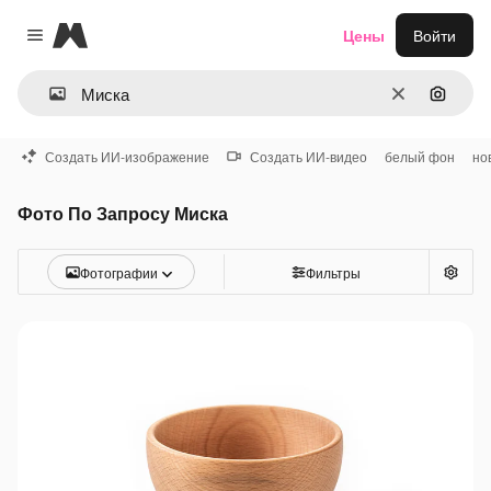
Magnific
Цены
Войти
Close menu
Очистить
Поиск 
Создать ИИ-изображение
Создать ИИ-видео
белый фон
но
Фото По Запросу Миска
Фотографии
Фильтры