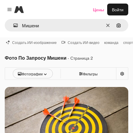
Magnific
Цены
Войти
Close menu
Очистить
Поиск 
Создать ИИ-изображение
Создать ИИ-видео
команда
спорт
Фото По Запросу Мишени
- Страница 2
Фотографии
Фильтры