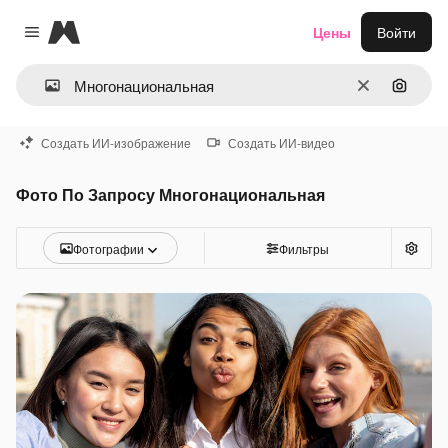
Magnific
Цены
Войти
Close menu
Очистить
Поиск 
Создать ИИ-изображение
Создать ИИ-видео
Фото По Запросу Многонациональная
Фотографии
Фильтры