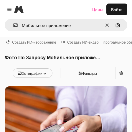
Magnific
Цены
Войти
Close menu
Очистить
Поиск 
Создать ИИ-изображение
Создать ИИ-видео
программное об
Фото По Запросу Мобильное приложение
Фотографии
Фильтры