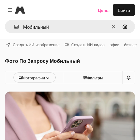
Magnific
Цены
Войти
Close menu
Очистить
Поиск 
Создать ИИ-изображение
Создать ИИ-видео
офис
бизнес
Фото По Запросу Мобильный
Фотографии
Фильтры