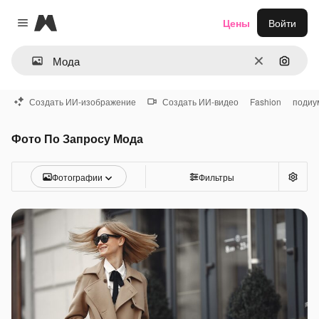
Magnific
Цены
Войти
Close menu
Очистить
Поиск 
Создать ИИ-изображение
Создать ИИ-видео
Fashion
подиу
Фото По Запросу Мода
Фотографии
Фильтры