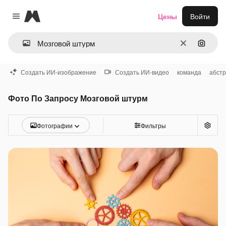
Magnific
Цены
Войти
Close menu
Очистить
Поиск 
Создать ИИ-изображение
Создать ИИ-видео
команда
абстр
Фото По Запросу Мозговой штурм
Фотографии
Фильтры