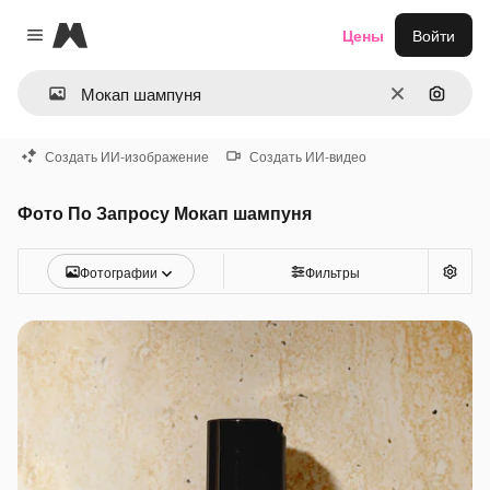
Magnific
Цены
Войти
Close menu
Очистить
Поиск 
Создать ИИ-изображение
Создать ИИ-видео
Фото По Запросу Мокап шампуня
Фотографии
Фильтры