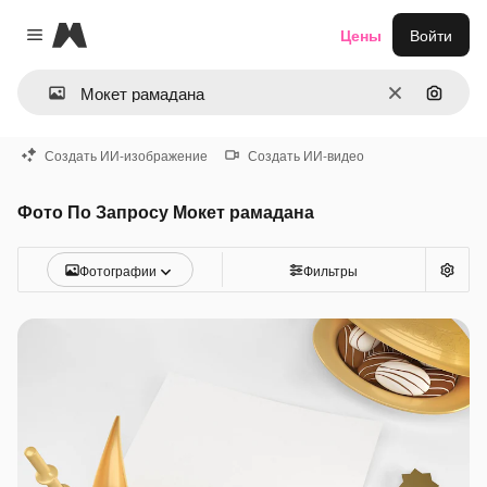
Magnific
Цены
Войти
Close menu
Очистить
Поиск 
Создать ИИ-изображение
Создать ИИ-видео
Фото По Запросу Мокет рамадана
Фотографии
Фильтры