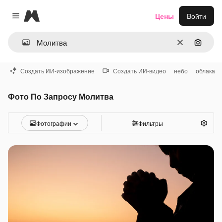
Magnific
Цены
Войти
Close menu
Очистить
Поиск 
Создать ИИ-изображение
Создать ИИ-видео
небо
облака
Фото По Запросу Молитва
Фотографии
Фильтры