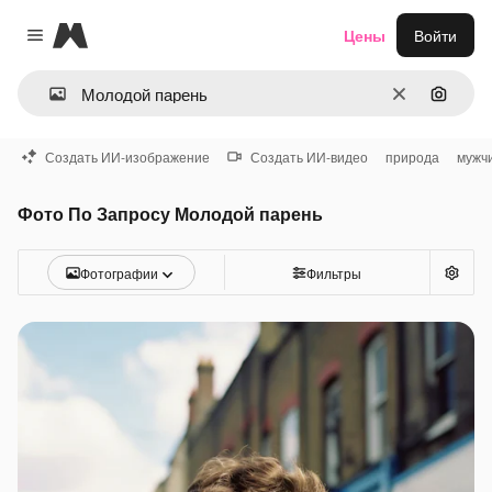
Magnific
Цены
Войти
Close menu
Очистить
Поиск 
Создать ИИ-изображение
Создать ИИ-видео
природа
мужч
Фото По Запросу Молодой парень
Фотографии
Фильтры