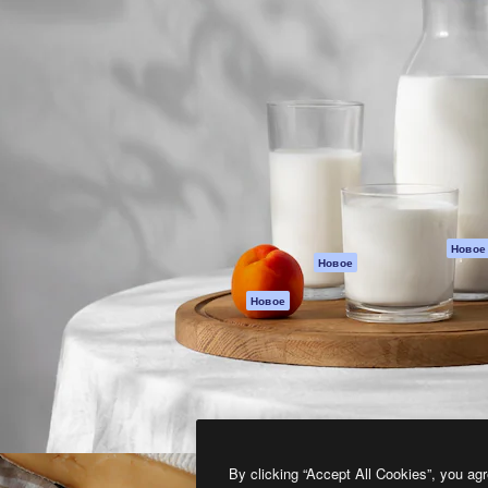
атформа для создания
Spaces
Academy
работ. Более 1 миллиона
ИИ-помощник
Документация п
реди креаторов,
Пакету ИИ
Генератор
гентств и студий.
изображений ИИ
Служба
поддержки
Генератор видео
ИИ
Условия и
положения
Генератор голоса
на основе ИИ
Политика
конфиденциальн
Стоковый контент
Оригиналы
MCP для
Новое
Новое
Claude/ChatGPT
Политика файло
cookie
Агенты
Новое
Центр доверия
API
Партнеры
Мобильное
приложение
Предприятие
Все инструменты
Magnific
By clicking “Accept All Cookies”, you agr