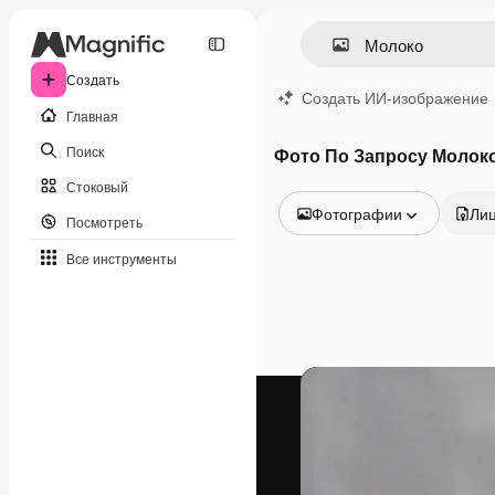
Создать
Создать ИИ-изображение
Главная
Поиск
Фото По Запросу Молок
Стоковый
Фотографии
Ли
Посмотреть
Все изображения
Все инструменты
Векторы
Иллюстрации
Фотографии
PSD
Шаблоны
Мокапы
Видео
Видеоролик
Моушн-дизайн
Видеошаблоны
Иконки
3D-модели
Шрифты