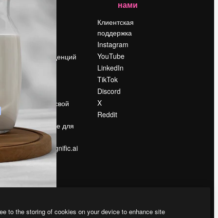
нами
Цены
о
О нас
Клиентская
поддержка
Reviews
Instagram
Вакансии
YouTube
Поиск тенденций
LinkedIn
Блог
TikTok
События
Discord
Slidesgo
ости
X
Продайте свой
контент
Reddit
в
Помещение для
прессы
Ищете magnific.ai
ee to the storing of cookies on your device to enhance site