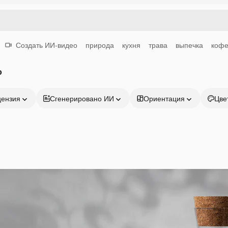
Создать ИИ-видео
природа
кухня
трава
выпечка
коф
о
цензия
Сгенерировано ИИ
Ориентация
Цве
Продукция
Начать