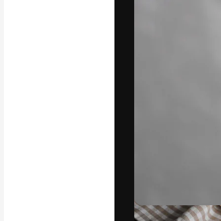
Креативная пл
ваших лучших 
подписчиков с
предприятий, а
Pусский