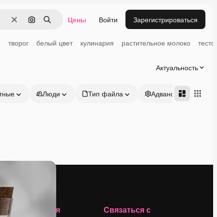
Цены
Войти
Зарегистрироваться
Очистить
Поиск по изображению
Поиск
е
творог
белый цвет
кулинария
растительное молоко
тесто
Актуальность
тные
Люди
Тип файла
Адвансд
Компания
Связаться с