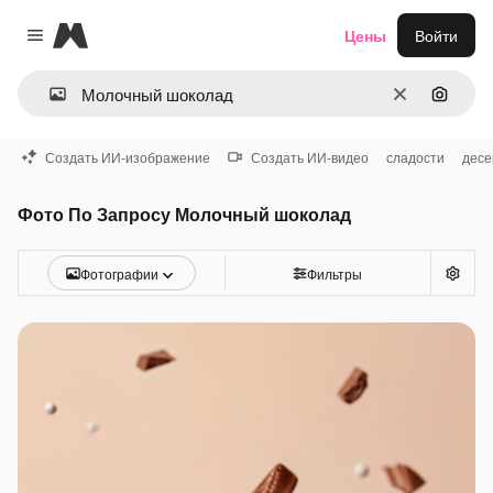
Magnific
Цены
Войти
Close menu
Очистить
Поиск 
Создать ИИ-изображение
Создать ИИ-видео
сладости
десе
Фото По Запросу Молочный шоколад
Фотографии
Фильтры