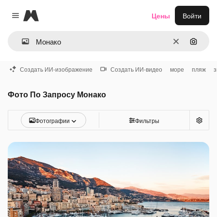
Magnific
Цены
Войти
Close menu
Очистить
Поиск 
Создать ИИ-изображение
Создать ИИ-видео
море
пляж
з
Фото По Запросу Монако
Фотографии
Фильтры