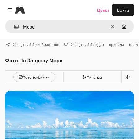
Magnific
Цены
Войти
Close menu
Очистить
Поиск 
Создать ИИ-изображение
Создать ИИ-видео
природа
пляж
Фото По Запросу Море
Фотографии
Фильтры