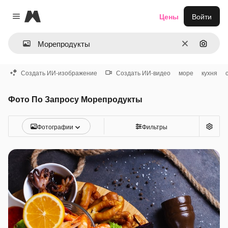
Magnific
Цены
Войти
Close menu
Очистить
Поиск 
Создать ИИ-изображение
Создать ИИ-видео
море
кухня
Фото По Запросу Морепродукты
Фотографии
Фильтры