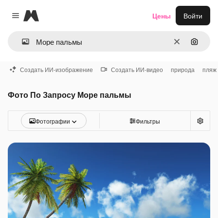
Magnific
Цены
Войти
Close menu
Очистить
Поиск 
Создать ИИ-изображение
Создать ИИ-видео
природа
пляж
Фото По Запросу Море пальмы
Фотографии
Фильтры