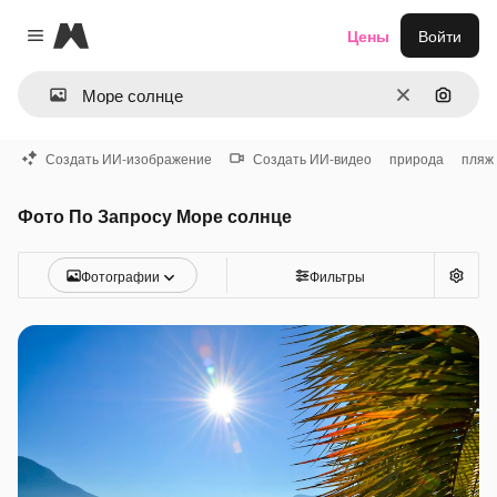
Magnific
Цены
Войти
Close menu
Очистить
Поиск 
Создать ИИ-изображение
Создать ИИ-видео
природа
пляж
Фото По Запросу Море солнце
Фотографии
Фильтры