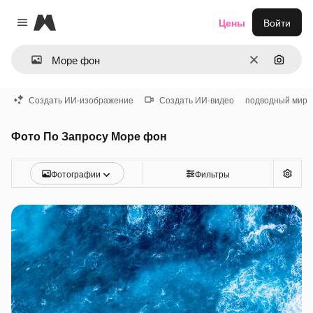
Magnific
Цены
Войти
Close menu
Очистить
Поиск 
Создать ИИ-изображение
Создать ИИ-видео
подводный мир
Фото По Запросу Море фон
Фотографии
Фильтры