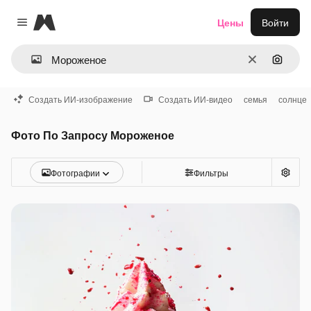
Magnific
Цены
Войти
Close menu
Очистить
Поиск 
Создать ИИ-изображение
Создать ИИ-видео
семья
солнце
Фото По Запросу Мороженое
Фотографии
Фильтры