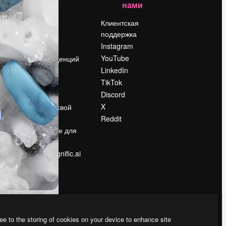
нами
Цены
о
О нас
Клиентская
поддержка
Reviews
Instagram
Вакансии
YouTube
Поиск тенденций
LinkedIn
Блог
TikTok
События
Discord
Slidesgo
ости
X
Продайте свой
контент
Reddit
в
Помещение для
прессы
Ищете magnific.ai
ee to the storing of cookies on your device to enhance site