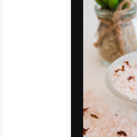
Креативная пл
ваших лучших 
подписчиков с
предприятий, а
Pусский