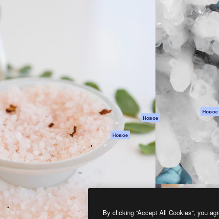
атформа для создания
Spaces
Academy
работ. Более 1 миллиона
ИИ-помощник
Документация п
реди креаторов,
Пакету ИИ
Генератор
гентств и студий.
изображений ИИ
Служба
поддержки
Генератор видео
ИИ
Условия и
положения
Генератор голоса
на основе ИИ
Политика
конфиденциальн
Стоковый контент
Оригиналы
MCP для
Новое
Новое
Claude/ChatGPT
Политика файло
cookie
Агенты
Новое
Центр доверия
API
Партнеры
Мобильное
приложение
Предприятие
Все инструменты
Magnific
By clicking “Accept All Cookies”, you agr