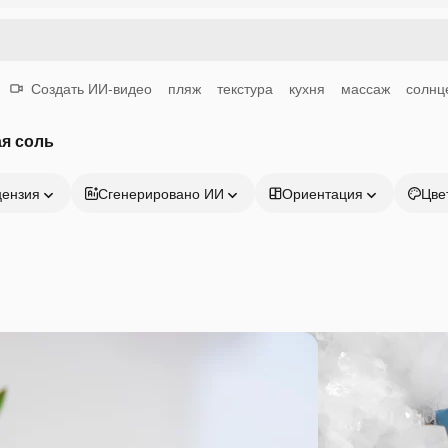
Создать ИИ-видео
пляж
текстура
кухня
массаж
солнц
я соль
цензия
Сгенерировано ИИ
Ориентация
Цве
Продукция
Начать