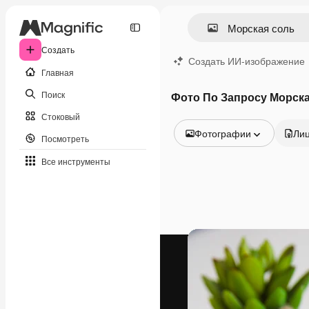
Создать
Создать ИИ-изображение
Главная
Поиск
Фото По Запросу Морска
Стоковый
Фотографии
Ли
Посмотреть
Все изображения
Все инструменты
Векторы
Иллюстрации
Фотографии
PSD
Шаблоны
Мокапы
Видео
Видеоролик
Моушн-дизайн
Видеошаблоны
Иконки
3D-модели
Шрифты