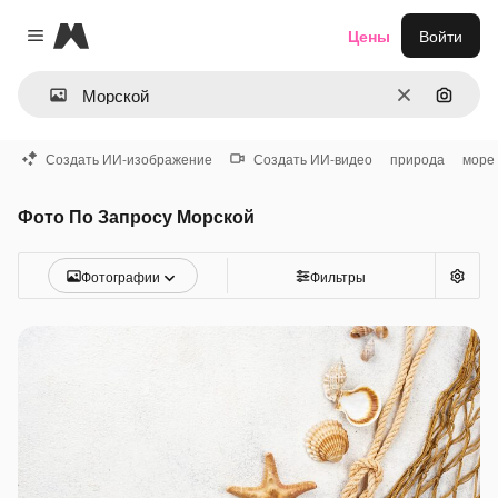
Magnific
Цены
Войти
Close menu
Очистить
Поиск 
Создать ИИ-изображение
Создать ИИ-видео
природа
море
Фото По Запросу Морской
Фотографии
Фильтры