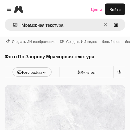
Magnific
Цены
Войти
Close menu
Очистить
Поиск 
Создать ИИ-изображение
Создать ИИ-видео
белый фон
бе
Фото По Запросу Мраморная текстура
Фотографии
Фильтры