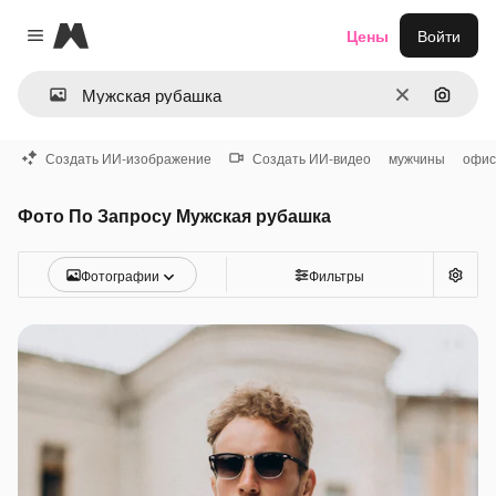
Magnific
Цены
Войти
Close menu
Очистить
Поиск 
Создать ИИ-изображение
Создать ИИ-видео
мужчины
офис
Фото По Запросу Мужская рубашка
Фотографии
Фильтры