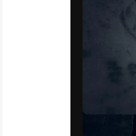
Креативная пл
ваших лучших 
подписчиков с
предприятий, а
Pусский