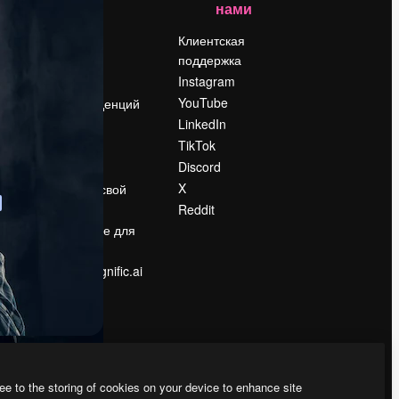
нами
Цены
о
О нас
Клиентская
поддержка
Reviews
Instagram
Вакансии
YouTube
Поиск тенденций
LinkedIn
Блог
TikTok
События
Discord
Slidesgo
ости
X
Продайте свой
контент
Reddit
в
Помещение для
прессы
Ищете magnific.ai
ee to the storing of cookies on your device to enhance site