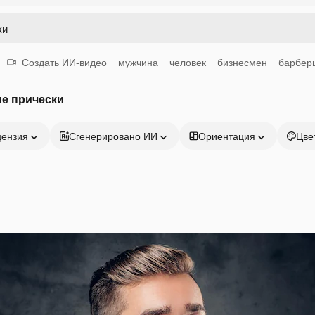
Создать ИИ-видео
мужчина
человек
бизнесмен
барбер
ие прически
цензия
Сгенерировано ИИ
Ориентация
Цве
Продукция
Начать