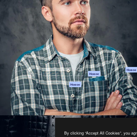
атформа для создания
Spaces
Academy
работ. Более 1 миллиона
ИИ-помощник
Документация п
реди креаторов,
Пакету ИИ
Генератор
гентств и студий.
изображений ИИ
Служба
поддержки
Генератор видео
ИИ
Условия и
положения
Генератор голоса
на основе ИИ
Политика
конфиденциальн
Стоковый контент
Оригиналы
MCP для
Новое
Новое
Claude/ChatGPT
Политика файло
cookie
Агенты
Новое
Центр доверия
API
Партнеры
Мобильное
приложение
Предприятие
Все инструменты
Magnific
By clicking “Accept All Cookies”, you agr