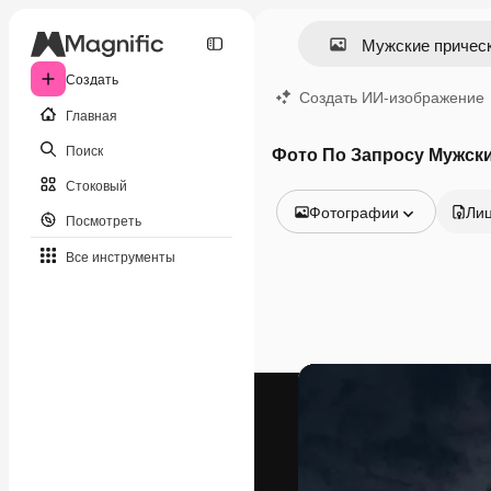
Создать
Создать ИИ-изображение
Главная
Поиск
Фото По Запросу Мужск
Стоковый
Фотографии
Ли
Посмотреть
Все изображения
Все инструменты
Векторы
Иллюстрации
Фотографии
PSD
Шаблоны
Мокапы
Видео
Видеоролик
Моушн-дизайн
Видеошаблоны
Иконки
3D-модели
Шрифты