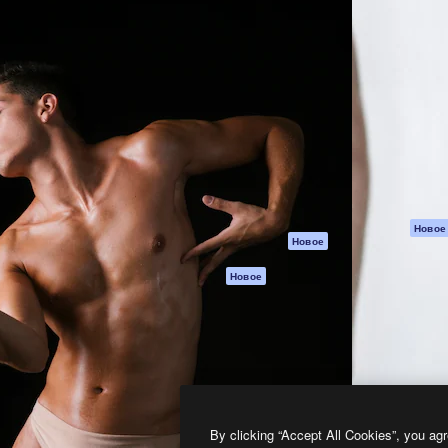
атформа для создания
Spaces
Academy
работ. Более 1 миллиона
ИИ-помощник
Документация п
реди креаторов,
Пакету ИИ
Генератор
гентств и студий.
изображений ИИ
Служба
поддержки
Генератор видео
ИИ
Условия и
положения
Генератор голоса
на основе ИИ
Политика
конфиденциальн
Стоковый контент
Оригиналы
MCP для
Новое
Новое
Claude/ChatGPT
Политика файло
cookie
Агенты
Новое
Центр доверия
API
Партнеры
Мобильное
приложение
Предприятие
Все инструменты
Magnific
By clicking “Accept All Cookies”, you agr