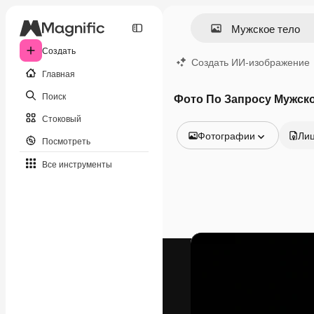
Создать
Создать ИИ-изображение
Главная
Поиск
Фото По Запросу Мужско
Стоковый
Фотографии
Ли
Посмотреть
Все изображения
Все инструменты
Векторы
Иллюстрации
Фотографии
PSD
Шаблоны
Мокапы
Видео
Видеоролик
Моушн-дизайн
Видеошаблоны
Иконки
3D-модели
Шрифты