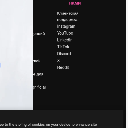
нами
Цены
о
О нас
Клиентская
поддержка
Reviews
Instagram
Вакансии
YouTube
Поиск тенденций
LinkedIn
Блог
TikTok
События
Discord
Slidesgo
ости
X
Продайте свой
контент
Reddit
в
Помещение для
прессы
Ищете magnific.ai
ee to the storing of cookies on your device to enhance site