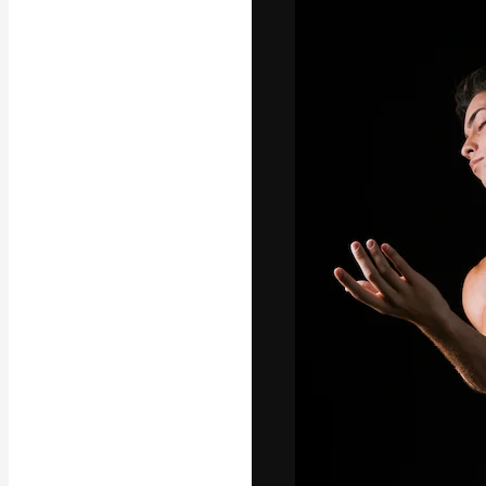
Креативная пл
ваших лучших 
подписчиков с
предприятий, а
Pусский