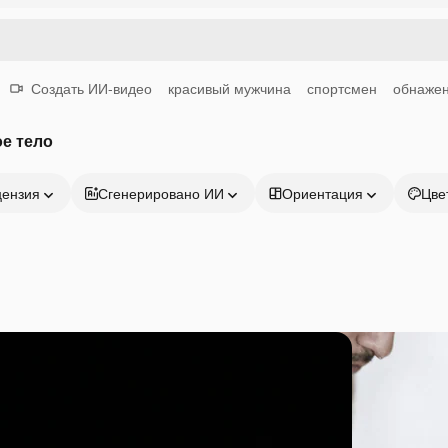
Создать ИИ-видео
красивый мужчина
спортсмен
обнаже
е тело
цензия
Сгенерировано ИИ
Ориентация
Цве
Продукция
Начать