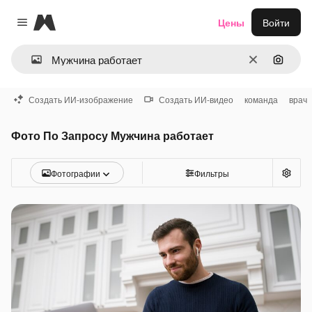
Magnific
Цены
Войти
Close menu
Очистить
Поиск 
Создать ИИ-изображение
Создать ИИ-видео
команда
врач
Фото По Запросу Мужчина работает
Фотографии
Фильтры