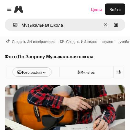
Magnific
Цены
Войти
Close menu
Очистить
Поиск 
Создать ИИ-изображение
Создать ИИ-видео
студент
учеба
Фото По Запросу Музыкальная школа
Фотографии
Фильтры