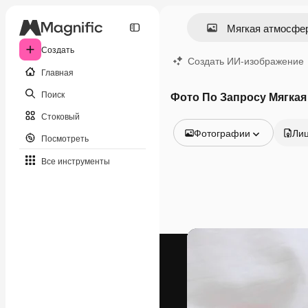
Создать
Создать ИИ-изображение
Главная
Поиск
Фото По Запросу Мягка
Стоковый
Фотографии
Ли
Посмотреть
Все изображения
Все инструменты
Векторы
Иллюстрации
Фотографии
PSD
Шаблоны
Мокапы
Видео
Видеоролик
Моушн-дизайн
Видеошаблоны
Иконки
3D-модели
Шрифты