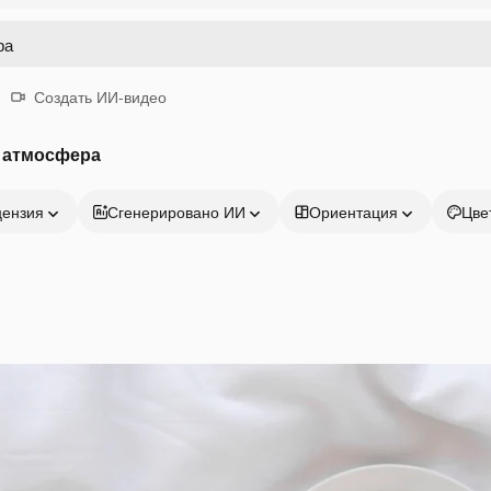
Создать ИИ-видео
я атмосфера
цензия
Сгенерировано ИИ
Ориентация
Цве
Продукция
Начать