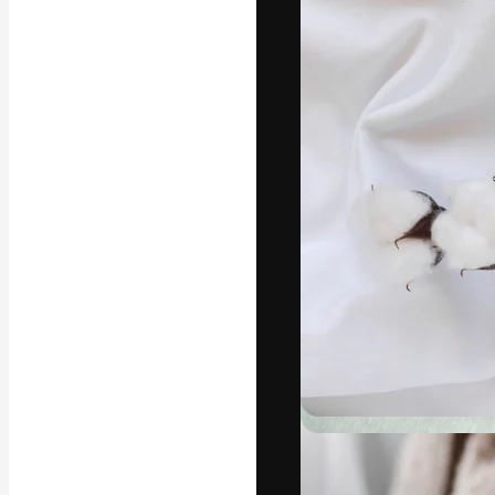
Креативная пл
ваших лучших 
подписчиков с
предприятий, а
Pусский