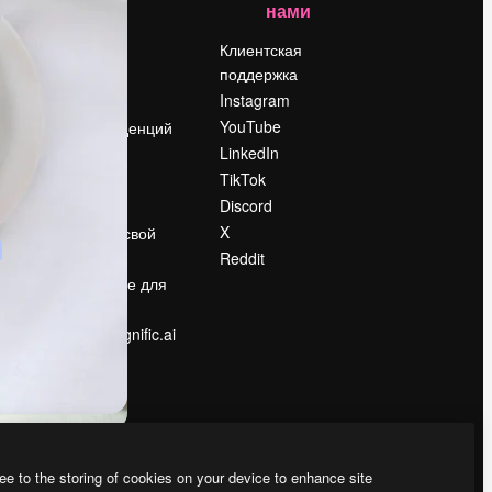
нами
Цены
о
О нас
Клиентская
поддержка
Reviews
Instagram
Вакансии
YouTube
Поиск тенденций
LinkedIn
Блог
TikTok
События
Discord
Slidesgo
ости
X
Продайте свой
контент
Reddit
в
Помещение для
прессы
Ищете magnific.ai
ee to the storing of cookies on your device to enhance site