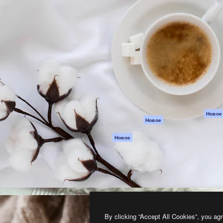
атформа для создания
Spaces
Academy
работ. Более 1 миллиона
ИИ-помощник
Документация п
реди креаторов,
Пакету ИИ
Генератор
гентств и студий.
изображений ИИ
Служба
поддержки
Генератор видео
ИИ
Условия и
положения
Генератор голоса
на основе ИИ
Политика
конфиденциальн
Стоковый контент
Оригиналы
MCP для
Новое
Новое
Claude/ChatGPT
Политика файло
cookie
Агенты
Новое
Центр доверия
API
Партнеры
Мобильное
приложение
Предприятие
Все инструменты
Magnific
By clicking “Accept All Cookies”, you agr