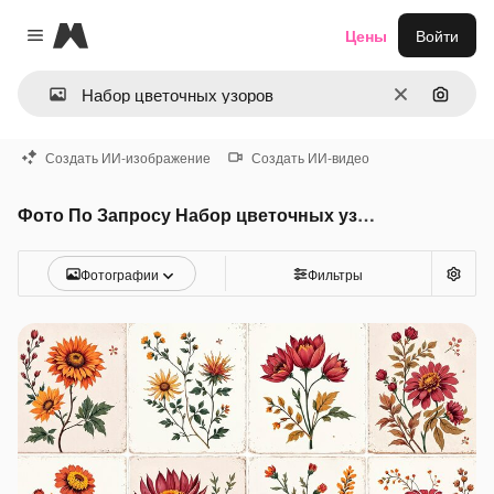
Magnific
Цены
Войти
Close menu
Очистить
Поиск 
Создать ИИ-изображение
Создать ИИ-видео
Фото По Запросу Набор цветочных узоров
Фотографии
Фильтры