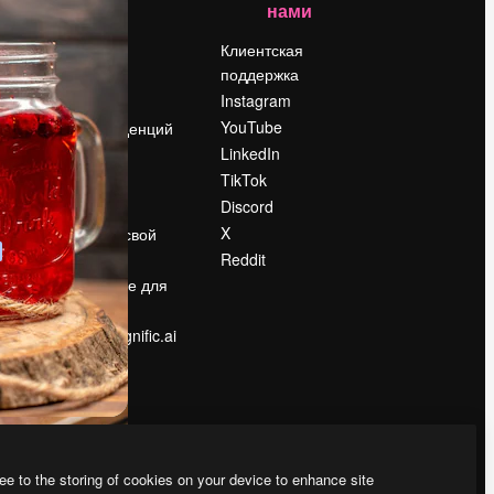
нами
Цены
о
О нас
Клиентская
поддержка
Reviews
Instagram
Вакансии
YouTube
Поиск тенденций
LinkedIn
Блог
TikTok
События
Discord
Slidesgo
ости
X
Продайте свой
контент
Reddit
в
Помещение для
прессы
Ищете magnific.ai
ee to the storing of cookies on your device to enhance site