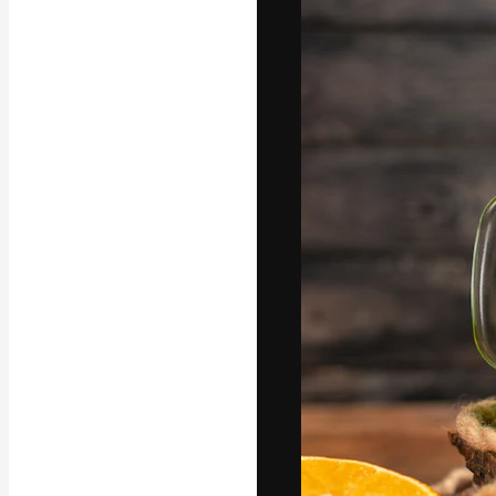
Креативная пл
ваших лучших 
подписчиков с
предприятий, а
Pусский