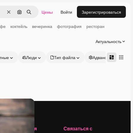
Цены
Войти
Зарегистрироваться
Очистить
Поиск по изображению
Поиск
офе
коктейль
вечеринка
фотография
ресторан
Актуальность
тные
Люди
Тип файла
Адвансд
Компания
Связаться с