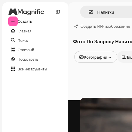
Создать
Создать ИИ-изображение
Главная
Поиск
Фото По Запросу Напит
Стоковый
Фотографии
Ли
Посмотреть
Все изображения
Все инструменты
Векторы
Иллюстрации
Фотографии
PSD
Шаблоны
Мокапы
Видео
Видеоролик
Моушн-дизайн
Видеошаблоны
Иконки
3D-модели
Шрифты