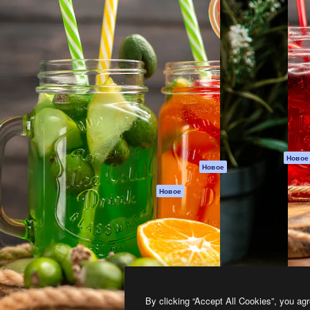
атформа для создания
Spaces
Academy
работ. Более 1 миллиона
ИИ-помощник
Документация п
реди креаторов,
Пакету ИИ
Генератор
гентств и студий.
изображений ИИ
Служба
поддержки
Генератор видео
ИИ
Условия и
положения
Генератор голоса
на основе ИИ
Политика
конфиденциальн
Стоковый контент
Оригиналы
MCP для
Новое
Новое
Claude/ChatGPT
Политика файло
cookie
Агенты
Новое
Центр доверия
API
Партнеры
Мобильное
приложение
Предприятие
Все инструменты
Magnific
By clicking “Accept All Cookies”, you agr