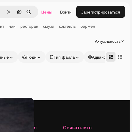
Цены
Войти
Зарегистрироваться
Очистить
Поиск по изображению
Поиск
нт
чай
ресторан
смузи
коктейль
бармен
Актуальность
тные
Люди
Тип файла
Адвансд
Компания
Связаться с