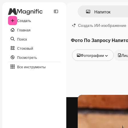
Создать
Создать ИИ-изображение
Главная
Поиск
Фото По Запросу Напит
Стоковый
Фотографии
Ли
Посмотреть
Все изображения
Все инструменты
Векторы
Иллюстрации
Фотографии
PSD
Шаблоны
Мокапы
Видео
Видеоролик
Моушн-дизайн
Видеошаблоны
Иконки
3D-модели
Шрифты