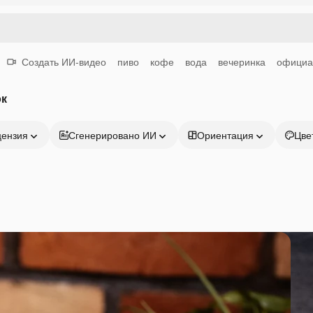
Создать ИИ-видео
пиво
кофе
вода
вечеринка
официа
ок
цензия
Сгенерировано ИИ
Ориентация
Цве
Продукция
Начать