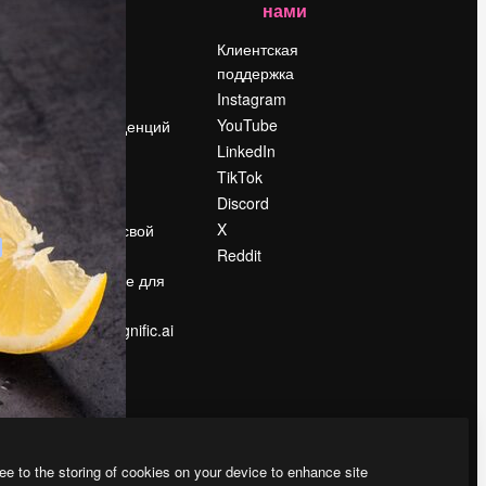
нами
Цены
о
О нас
Клиентская
поддержка
Reviews
Instagram
Вакансии
YouTube
Поиск тенденций
LinkedIn
Блог
TikTok
События
Discord
Slidesgo
ости
X
Продайте свой
контент
Reddit
в
Помещение для
прессы
Ищете magnific.ai
ee to the storing of cookies on your device to enhance site