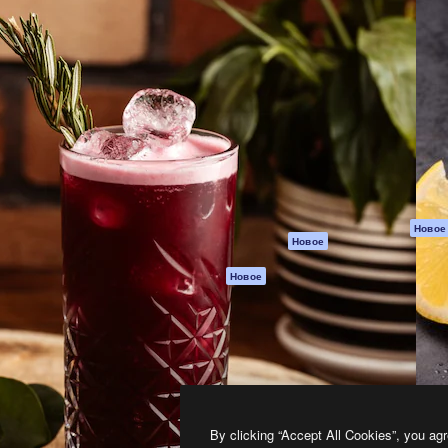
атформа для создания
Spaces
Academy
работ. Более 1 миллиона
ИИ-помощник
Документация п
реди креаторов,
Пакету ИИ
Генератор
гентств и студий.
изображений ИИ
Служба
поддержки
Генератор видео
ИИ
Условия и
положения
Генератор голоса
на основе ИИ
Политика
конфиденциальн
Стоковый контент
Оригиналы
MCP для
Новое
Новое
Claude/ChatGPT
Политика файло
cookie
Агенты
Новое
Центр доверия
API
Партнеры
Мобильное
приложение
Предприятие
Все инструменты
Magnific
By clicking “Accept All Cookies”, you agr