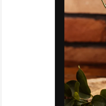
Креативная пл
ваших лучших 
подписчиков с
предприятий, а
Pусский