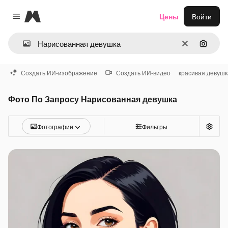
Magnific
Цены
Войти
Close menu
Очистить
Поиск 
Создать ИИ-изображение
Создать ИИ-видео
красивая девушк
Фото По Запросу Нарисованная девушка
Фотографии
Фильтры