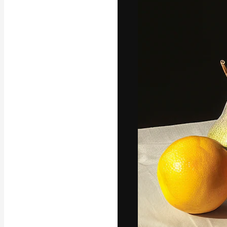
Креативная пл
ваших лучших 
подписчиков с
предприятий, а
Pусский