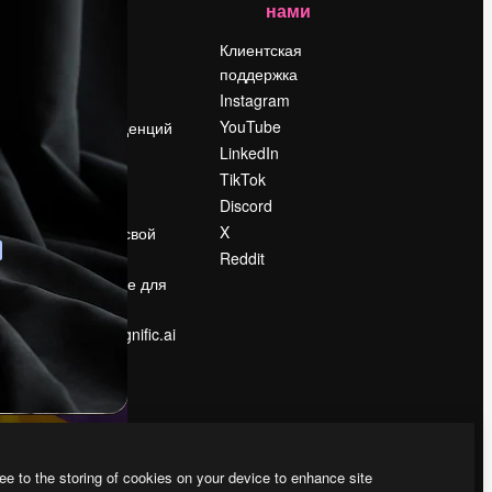
нами
Цены
о
О нас
Клиентская
поддержка
Reviews
Instagram
Вакансии
YouTube
Поиск тенденций
LinkedIn
Блог
TikTok
События
Discord
Slidesgo
ости
X
Продайте свой
контент
Reddit
в
Помещение для
прессы
Ищете magnific.ai
ee to the storing of cookies on your device to enhance site