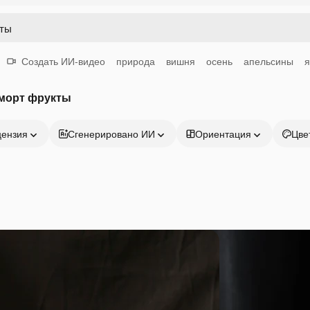
Создать ИИ-видео
природа
вишня
осень
апельсины
я
морт фрукты
цензия
Сгенерировано ИИ
Ориентация
Цве
Продукция
Начать