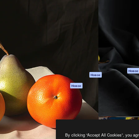
атформа для создания
Spaces
Academy
работ. Более 1 миллиона
ИИ-помощник
Документация п
реди креаторов,
Пакету ИИ
Генератор
гентств и студий.
изображений ИИ
Служба
поддержки
Генератор видео
ИИ
Условия и
положения
Генератор голоса
на основе ИИ
Политика
конфиденциальн
Стоковый контент
Оригиналы
MCP для
Новое
Новое
Claude/ChatGPT
Политика файло
cookie
Агенты
Новое
Центр доверия
API
Партнеры
Мобильное
приложение
Предприятие
Все инструменты
Magnific
By clicking “Accept All Cookies”, you agr