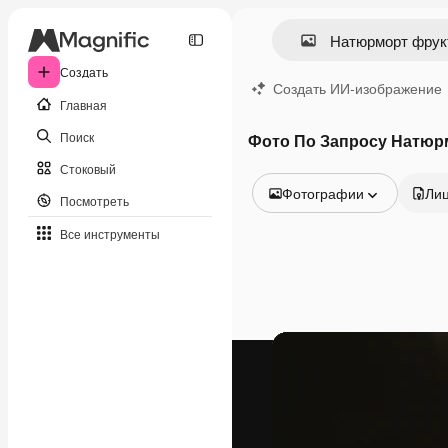
Создать
Создать ИИ-изображение
Главная
Поиск
Фото По Запросу Натюр
Стоковый
Фотографии
Ли
Посмотреть
Все изображения
Все инструменты
Векторы
Иллюстрации
Фотографии
PSD
Шаблоны
Мокапы
Видео
Видеоролик
Моушн-дизайн
Видеошаблоны
Иконки
3D-модели
Шрифты