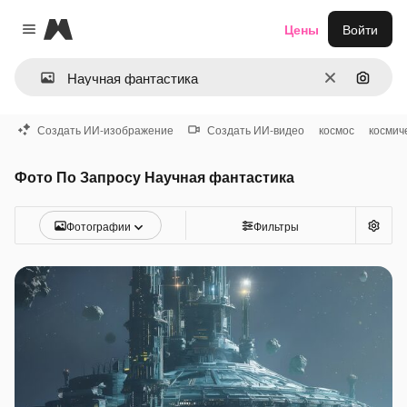
Magnific
Цены
Войти
Close menu
Очистить
Поиск 
Создать ИИ-изображение
Создать ИИ-видео
космос
космич
Фото По Запросу Научная фантастика
Фотографии
Фильтры