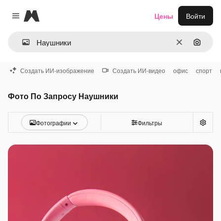
Magnific
Цены
Войти
Close menu
Очистить
Поиск 
Создать ИИ-изображение
Создать ИИ-видео
офис
спорт
Фото По Запросу Наушники
Фотографии
Фильтры