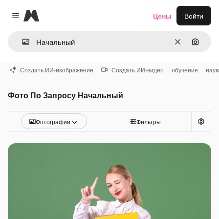
Magnific
Цены
Войти
Close menu
Очистить
Поиск 
Создать ИИ-изображение
Создать ИИ-видео
обучение
наук
Фото По Запросу Начальный
Фотографии
Фильтры