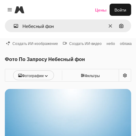
Magnific
Цены
Войти
Close menu
Очистить
Поиск 
Создать ИИ-изображение
Создать ИИ-видео
небо
облака
Фото По Запросу Небесный фон
Фотографии
Фильтры