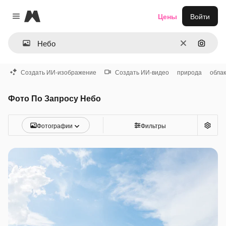
Magnific
Цены
Войти
Close menu
Очистить
Поиск 
Создать ИИ-изображение
Создать ИИ-видео
природа
обла
Фото По Запросу Небо
Фотографии
Фильтры