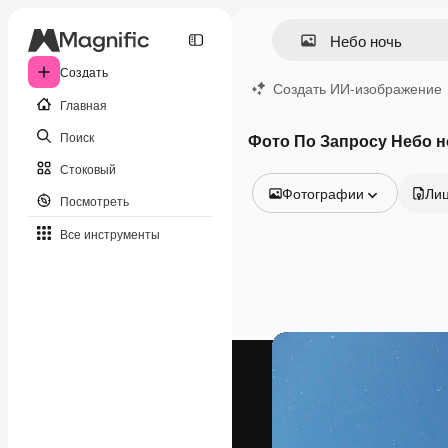
Создать
Создать ИИ-изображение
Главная
Поиск
Фото По Запросу Небо н
Стоковый
Фотографии
Ли
Посмотреть
Все изображения
Все инструменты
Векторы
Иллюстрации
Фотографии
PSD
Шаблоны
Мокапы
Видео
Видеоролик
Моушн-дизайн
Видеошаблоны
Иконки
3D-модели
Шрифты