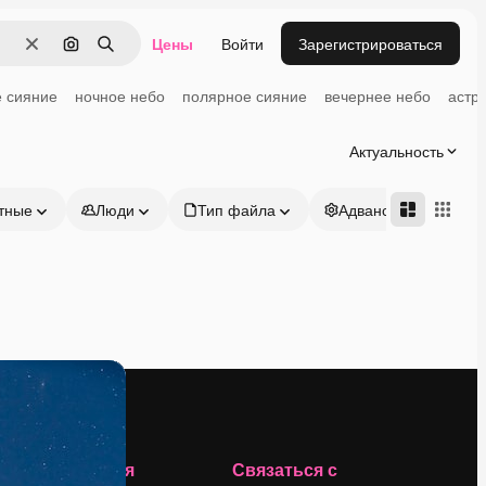
Цены
Войти
Зарегистрироваться
Очистить
Поиск по изображению
Поиск
е сияние
ночное небо
полярное сияние
вечернее небо
астр
Актуальность
тные
Люди
Тип файла
Адвансд
Компания
Связаться с