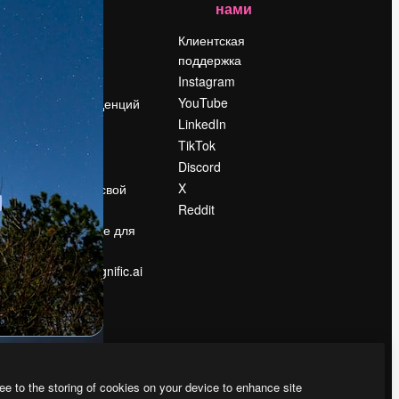
нами
Цены
о
О нас
Клиентская
поддержка
Reviews
Instagram
Вакансии
YouTube
Поиск тенденций
LinkedIn
Блог
TikTok
События
Discord
Slidesgo
ости
X
Продайте свой
контент
Reddit
в
Помещение для
прессы
Ищете magnific.ai
ee to the storing of cookies on your device to enhance site