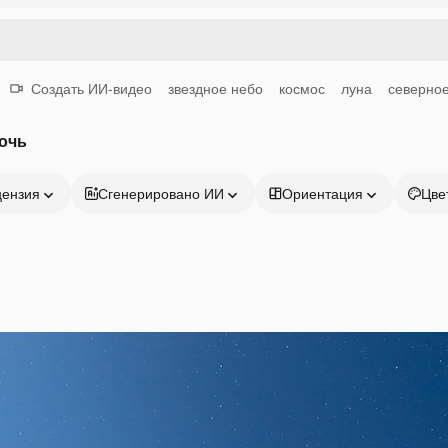
Создать ИИ-видео
звездное небо
космос
луна
северно
очь
цензия
Сгенерировано ИИ
Ориентация
Цве
Продукция
Начать