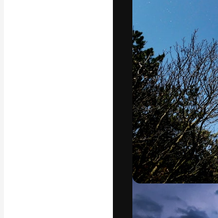
Креативная пл
ваших лучших 
подписчиков с
предприятий, а
Pусский