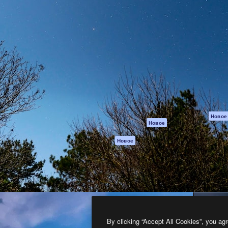
атформа для создания
Spaces
Academy
работ. Более 1 миллиона
ИИ-помощник
Документация п
реди креаторов,
Пакету ИИ
Генератор
гентств и студий.
изображений ИИ
Служба
поддержки
Генератор видео
ИИ
Условия и
положения
Генератор голоса
на основе ИИ
Политика
конфиденциальн
Стоковый контент
Оригиналы
MCP для
Новое
Новое
Claude/ChatGPT
Политика файло
cookie
Агенты
Новое
Центр доверия
API
Партнеры
Мобильное
приложение
Предприятие
Все инструменты
Magnific
By clicking “Accept All Cookies”, you agr