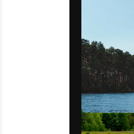
Креативная пл
ваших лучших 
подписчиков с
предприятий, а
Pусский