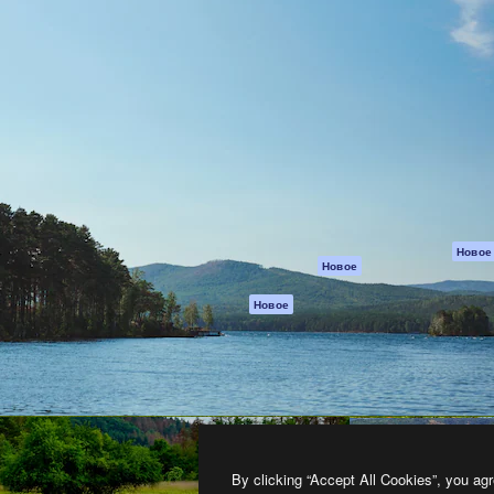
атформа для создания
Spaces
Academy
работ. Более 1 миллиона
ИИ-помощник
Документация п
реди креаторов,
Пакету ИИ
Генератор
гентств и студий.
изображений ИИ
Служба
поддержки
Генератор видео
ИИ
Условия и
положения
Генератор голоса
на основе ИИ
Политика
конфиденциальн
Стоковый контент
Оригиналы
MCP для
Новое
Новое
Claude/ChatGPT
Политика файло
cookie
Агенты
Новое
Центр доверия
API
Партнеры
Мобильное
приложение
Предприятие
Все инструменты
Magnific
By clicking “Accept All Cookies”, you agr