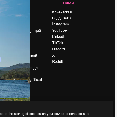
нами
Цены
о
О нас
Клиентская
поддержка
Reviews
Instagram
Вакансии
YouTube
Поиск тенденций
LinkedIn
Блог
TikTok
События
Discord
Slidesgo
ости
X
Продайте свой
контент
Reddit
в
Помещение для
прессы
Ищете magnific.ai
ee to the storing of cookies on your device to enhance site