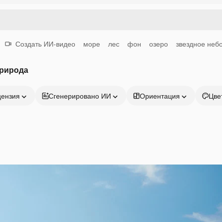
Создать ИИ-видео
море
лес
фон
озеро
звездное неб
природа
цензия
Сгенерировано ИИ
Ориентация
Цве
Продукция
Начать