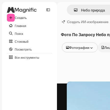
Создать
Создать ИИ-изображение
Главная
Поиск
Фото По Запросу Небо 
Стоковый
Фотографии
Ли
Посмотреть
Все изображения
Все инструменты
Векторы
Иллюстрации
Фотографии
PSD
Шаблоны
Мокапы
Видео
Видеоролик
Моушн-дизайн
Видеошаблоны
Иконки
3D-модели
Шрифты