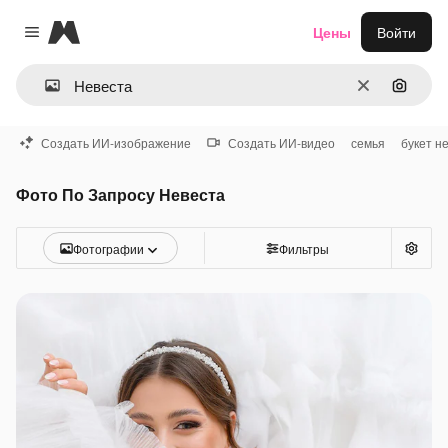
Magnific
Цены
Войти
Close menu
Очистить
Поиск 
Создать ИИ-изображение
Создать ИИ-видео
семья
букет н
Фото По Запросу Невеста
Фотографии
Фильтры