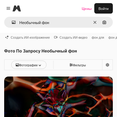
Magnific
Цены
Войти
Close menu
Очистить
Поиск 
Создать ИИ-изображение
Создать ИИ-видео
фон для
фон 
Фото По Запросу Необычный фон
Фотографии
Фильтры