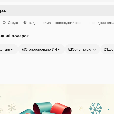
Создать ИИ-видео
зима
новогодний фон
новогодняя елк
одний подарок
цензия
Сгенерировано ИИ
Ориентация
Цве
Продукция
Начать