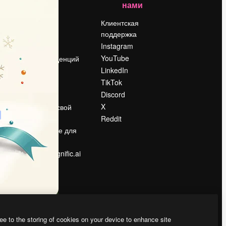
нами
Цены
о
О нас
Клиентская
поддержка
Reviews
Instagram
Вакансии
YouTube
Поиск тенденций
LinkedIn
Блог
TikTok
События
Discord
Slidesgo
ости
X
Продайте свой
контент
Reddit
в
Помещение для
прессы
Ищете magnific.ai
ee to the storing of cookies on your device to enhance site