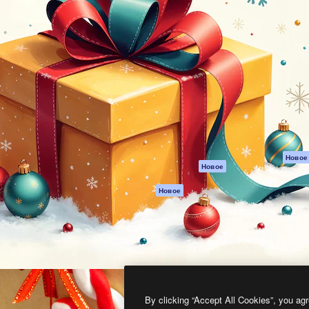
атформа для создания
Spaces
Academy
работ. Более 1 миллиона
ИИ-помощник
Документация п
реди креаторов,
Пакету ИИ
Генератор
гентств и студий.
изображений ИИ
Служба
поддержки
Генератор видео
ИИ
Условия и
положения
Генератор голоса
на основе ИИ
Политика
конфиденциальн
Стоковый контент
Оригиналы
MCP для
Новое
Новое
Claude/ChatGPT
Политика файло
cookie
Агенты
Новое
Центр доверия
API
Партнеры
Мобильное
приложение
Предприятие
Все инструменты
Magnific
By clicking “Accept All Cookies”, you agr