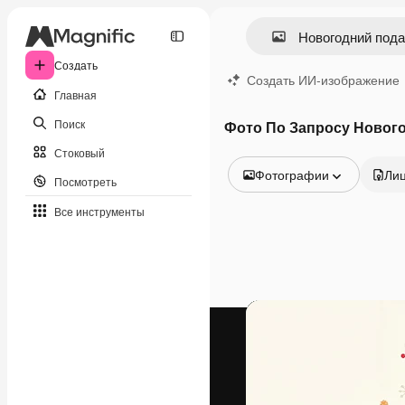
Создать
Создать ИИ-изображение
Главная
Поиск
Фото По Запросу Новог
Стоковый
Фотографии
Ли
Посмотреть
Все изображения
Все инструменты
Векторы
Иллюстрации
Фотографии
PSD
Шаблоны
Мокапы
Видео
Видеоролик
Моушн-дизайн
Видеошаблоны
Иконки
3D-модели
Шрифты