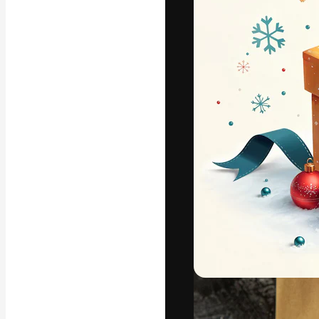
Креативная пл
ваших лучших 
подписчиков с
предприятий, а
Pусский